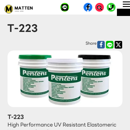
T
ME
n
T-223
Share
T-223
High Performance UV Resistant Elastomeric