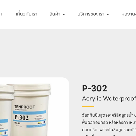
รก
เกี่ยวกับเรา
สินค้า
บริการของเรา
ผลงาน
P-302
Acrylic Waterproo
วัสดุกันซึมสูตรอะคริลิคสูตรน้ำ
พื้นผิวคอนกรีต หรือหลังคา เหมาะ
คอนกรีต เพราะกันซึมสูตรอะคริล